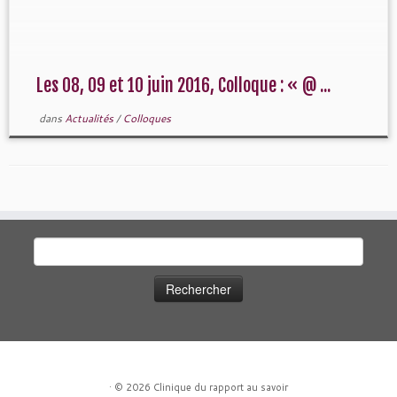
les 8, […]
Les 08, 09 et 10 juin 2016, Colloque : « @ ...
dans
Actualités
/
Colloques
Rechercher :
·
© 2026
Clinique du rapport au savoir