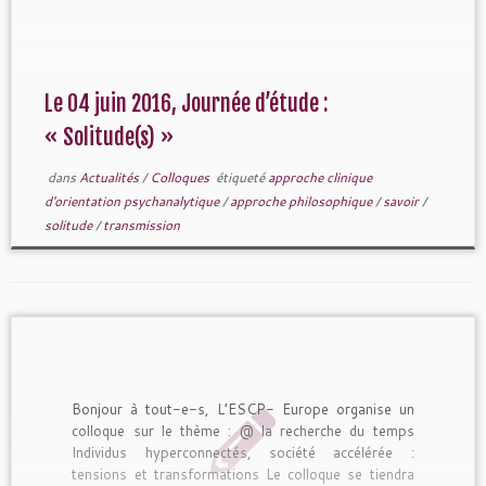
solitude le samedi 4 […]
Le 04 juin 2016, Journée d’étude :
« Solitude(s) »
dans
Actualités
/
Colloques
étiqueté
approche clinique
d'orientation psychanalytique
/
approche philosophique
/
savoir
/
solitude
/
transmission
Bonjour à tout-e-s, L’ESCP- Europe organise un
colloque sur le thème : @ la recherche du temps
Individus hyperconnectés, société accélérée :
tensions et transformations Le colloque se tiendra