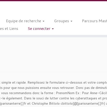
Equipe de recherche
Groupes
Parcours Mast
s et Liens
Se connecter
st simple et rapide. Remplissez le formulaire ci-dessous et votre compte
pour que nous puissions ensuite vous retrouver. Donc pas de diminutif,
. Nous vous recommandons donc la forme : PrenomNom Ex : Pour Anne-Cé
ez-le également. Dans le souci de lutter contre les cyberattaques et 
arisnanterre[.]fr et Christophe Bittolo cbittolo[@]parisnanterre[.]fr)