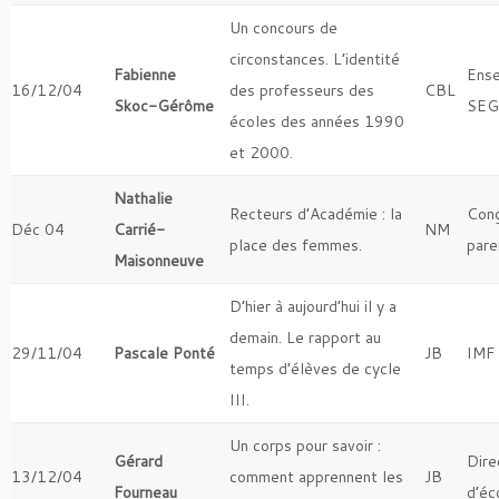
Un concours de
circonstances. L’identité
Fabienne
Ense
16/12/04
des professeurs des
CBL
Skoc-Gérôme
SEG
écoles des années 1990
et 2000.
Nathalie
Recteurs d’Académie : la
Con
Déc 04
Carrié-
NM
place des femmes.
pare
Maisonneuve
D’hier à aujourd’hui il y a
demain. Le rapport au
29/11/04
Pascale Ponté
JB
IMF
temps d’élèves de cycle
III.
Un corps pour savoir :
Gérard
Dire
13/12/04
comment apprennent les
JB
Fourneau
d’éc