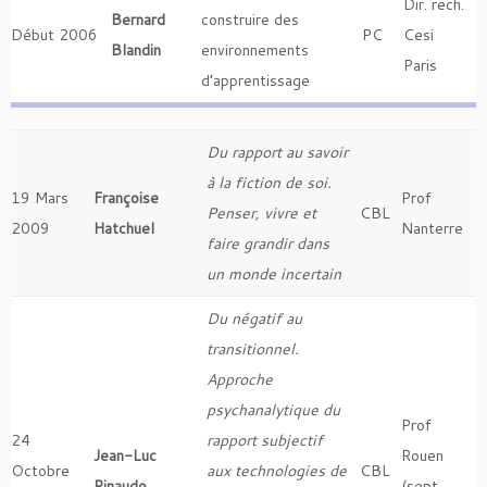
Dir. rech.
Bernard
construire des
Début 2006
PC
Cesi
Blandin
environnements
Paris
d’apprentissage
Du rapport au savoir
à la fiction de soi.
19 Mars
Françoise
Prof
Penser, vivre et
CBL
2009
Hatchuel
Nanterre
faire grandir dans
un monde incertain
Du négatif au
transitionnel.
Approche
psychanalytique du
Prof
24
rapport subjectif
Jean-Luc
Rouen
Octobre
aux technologies de
CBL
Rinaudo
(sept