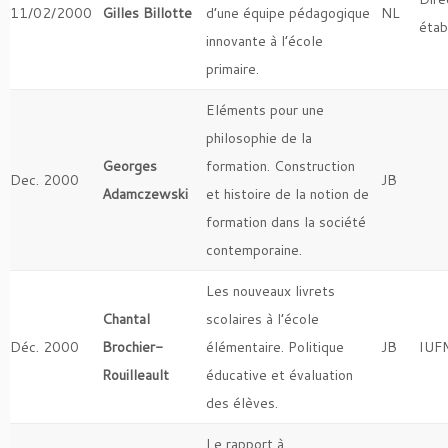
11/02/2000
Gilles Billotte
d’une équipe pédagogique
NL
étab
innovante à l’école
primaire.
Eléments pour une
philosophie de la
Georges
formation. Construction
Dec. 2000
JB
Adamczewski
et histoire de la notion de
formation dans la société
contemporaine.
Les nouveaux livrets
Chantal
scolaires à l’école
Déc. 2000
Brochier-
élémentaire. Politique
JB
IUF
Rouilleault
éducative et évaluation
des élèves.
Le rapport à