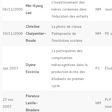
L’investissement des
Min-Kyung
06/11/2006
mères coréennes dans
NM
Jour
Lee
l’éducation des enfants
Christine
La photo de classe.
30/11/2006
Charpentier-
Palimpseste de
NM
PE s
Boude
l’institution scolaire.
La participation des
composantes
Dyane
métacognitives dans la
Juin 2007
PC
Étud
Escorcia
production écrite des
étudiants en premier
cycle.
Florence
27 nov
PLP 
Laville-
NM
2007
Inno
Binadure