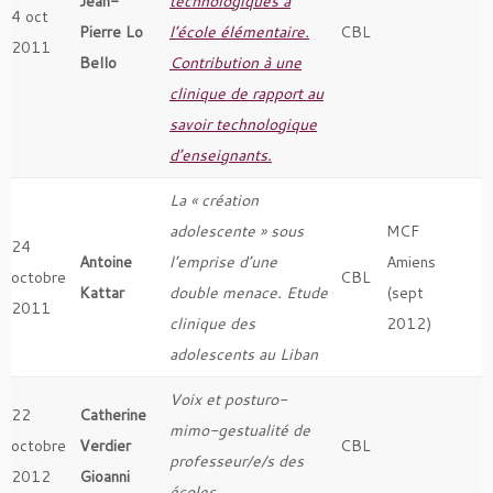
Jean-
technologiques à
4 oct
Pierre Lo
l’école élémentaire.
CBL
2011
Bello
Contribution à une
clinique de rapport au
savoir technologique
d’enseignants.
La « création
adolescente » sous
MCF
24
Antoine
l’emprise d’une
Amiens
octobre
CBL
Kattar
double menace. Etude
(sept
2011
clinique des
2012)
adolescents au Liban
Voix et posturo-
22
Catherine
mimo-gestualité de
octobre
Verdier
CBL
professeur/e/s des
2012
Gioanni
écoles