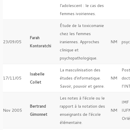
l’adolescent : le cas des
femmes ivoiriennes.
Étude de la toxicomanie
chez les femmes
Farah
23/09/05
iraniennes. Approches
NM
psyc
Kontoratchi
clinique et
psychopathologique.
La masculinisation des
Pos
Isabelle
17/11/05
études d’informatique.
NM
doct
Collet
Savoir, pouvoir et genre.
l’IN
Les notes à l’école ou le
IMF 
Bertrand
rapport à la notation des
Nov 2005
NM
IUF
Gimonnet
enseignants de l’école
Orl
élémentaire.