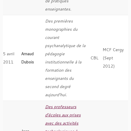
de pratiques
enseignantes.
Des premières
monographies du
courant
psychanalytique de la
MCF Cergy
5 avril
Arnaud
pédagogie
CBL
(Sept
2011
Dubois
institutionnelle à la
2012)
formation des
enseignants du
second degré
aujourd’hui.
Des professeurs
d’écoles aux prises
avec des activités