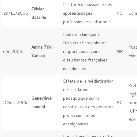
L’autoreconnaissance des
Olivier
29/11/2005
apprentissages
PC
Cons
Bataille
professionnels informels.
Foulard islamique à
l’université : savoirs et
Amina Triki-
Pos
déc 2005
rapport aux savoirs
NM
Yamani
Mont
d’étudiantes françaises
musulmanes.
Effets de la médiatisation
Prof
de la relation
Ingé
Geneviève
pédagogique sur la
Début 2006
PC
form
Lameul
construction des postures
IUF
professionnelles
Bre
enseignantes.
Les auto-influences entre