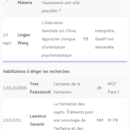
Materre
l’autonomie est-elle
possible ?
L’éducation
familiale en Chine.
Interprète ;
23
Lingjun
Approche clinique
FB
Qualif non
sept
Wang
d’orientation
demandée
psychanalytique.
Habilitations à diriger les recherches
Yves
Lectures de la
MCF
12/12/2000
JB
Palazzeschi
formation
Paris I
La formation des
sujets. Éléments pour
Laurence
10/12/01
une sociologie de
NM
Pr P8
Gavarini
l’enfance et des