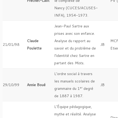
Fréchet-Laot
le complexe de
PV 
Nancy (CUCES/ACUSES-
INFA), 1954-1973.
Jean-Paul Sartre aux
prises avec son enfance.
Claude
Analyse du rapport au
MCF
21/01/98
JB
Poulette
savoir et du problème de
Etie
l’identité chez Sartre en
partant des
Mots.
L’ordre social à travers
les manuels scolaires de
29/10/99
Annie Boué
JB
er
grammaire du 1
degré
de 1887 à 1987.
L’Équipe pédagogique,
mythe et réalité. Analyse
Dire