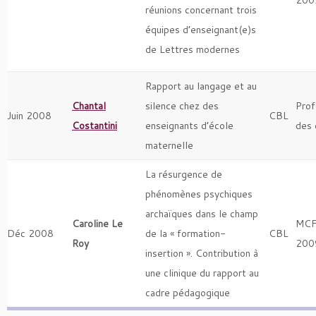
200
réunions concernant trois
équipes d’enseignant(e)s
de Lettres modernes
Rapport au langage et au
Chantal
silence chez des
Prof
Juin 2008
CBL
Costantini
enseignants d’école
des 
maternelle
La résurgence de
phénomènes psychiques
archaïques dans le champ
Caroline Le
MCF
Déc 2008
de la « formation-
CBL
Roy
200
insertion ». Contribution à
une clinique du rapport au
cadre pédagogique