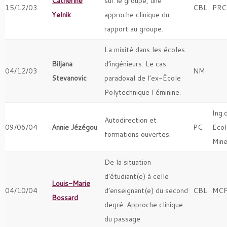
Catherine
sur le groupe, une
15/12/03
CBL
PRC
Yelnik
approche clinique du
rapport au groupe.
La mixité dans les écoles
Biljana
d’ingénieurs. Le cas
04/12/03
NM
Stevanovic
paradoxal de l’ex-École
Polytechnique Féminine.
Ing.
Autodirection et
09/06/04
Annie Jézégou
PC
Ecol
formations ouvertes.
Mine
De la situation
d’étudiant(e) à celle
Louis-Marie
04/10/04
d’enseignant(e) du second
CBL
MCF
Bossard
degré. Approche clinique
du passage.