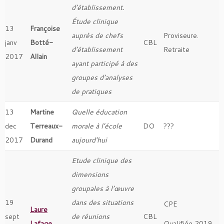
d’établissement.
Étude clinique
13
Françoise
auprès de chefs
Proviseure.
janv
Botté-
CBL
d’établissement
Retraite
2017
Allain
ayant participé à des
groupes d’analyses
de pratiques
13
Martine
Quelle éducation
dec
Terreaux-
morale à l’école
DO
???
2017
Durand
aujourd’hui
Etude clinique des
dimensions
groupales à l’œuvre
19
dans des situations
CPE
Laure
sept
de réunions
CBL
Lafage
Qualifiée 2019