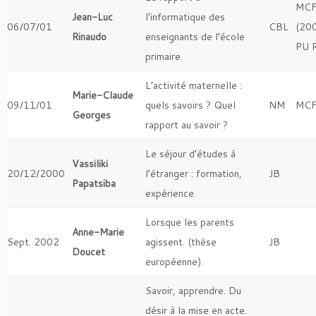
MCF
Jean-Luc
l’informatique des
06/07/01
CBL
(200
Rinaudo
enseignants de l’école
PU 
primaire.
L’activité maternelle :
Marie-Claude
09/11/01
quels savoirs ? Quel
NM
MCF
Georges
rapport au savoir ?
Le séjour d’études à
Vassiliki
20/12/2000
l’étranger : formation,
JB
Papatsiba
expérience.
Lorsque les parents
Anne-Marie
Sept. 2002
agissent. (thèse
JB
Doucet
européenne).
Savoir, apprendre. Du
désir à la mise en acte.