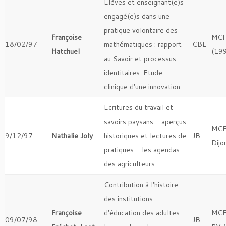
Elèves et enseignant(e)s
engagé(e)s dans une
pratique volontaire des
Françoise
MCF
18/02/97
mathématiques : rapport
CBL
Hatchuel
(19
au Savoir et processus
identitaires. Etude
clinique d’une innovation.
Ecritures du travail et
savoirs paysans – aperçus
MCF
9/12/97
Nathalie Joly
historiques et lectures de
JB
Dijo
pratiques – les agendas
des agriculteurs.
Contribution à l’histoire
des institutions
Françoise
d’éducation des adultes :
MCF
09/07/98
JB