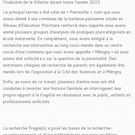
l’Industrie de la Villette durant toute l’année 2022.
Le principal terrain a été celui de « Pierreville », nom que nous
avons donné à une commune de la banlieue parisienne située en
Réseau d’Education Prioritaire renforcé dans laquelle nous avons
animé plusieurs groupes d’analyses de pratiques pluricatégoriels en
école maternelle. En complément, nous avons intégré à la
recherche une intervention au long cours menée dans un centre
social d’une commune que nous avons appelée « Mérigny » où nous
avions été sollicité.e.s sur la question de la parentalité. Des
entretiens cliniques de recherche de parents ont également été
menés lors de l’exposition à la Cité des Sciences et à Mérigny.
Enfin, au cours de ce travail, plusieurs d’entre nous ont été
conduites à revisiter leur histoire familiale en interrogeant leur
propre rapport à la fragilité en résonance avec le public, enfants et
professionnels sollicités.
Poser ici une balise à laquelle on pourra renvoyer à partir de la page
AtOri
La recherche Fragile(s) a posé les bases de la recherche-
accompagnement et d’une méthodologie que nous qualifions