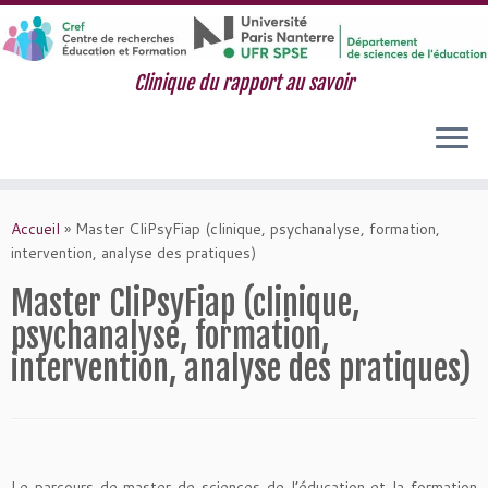
Clinique du rapport au savoir
Passer
au
Accueil
»
Master CliPsyFiap (clinique, psychanalyse, formation,
contenu
intervention, analyse des pratiques)
Master CliPsyFiap (clinique,
psychanalyse, formation,
intervention, analyse des pratiques)
Le parcours de master de sciences de l’éducation et la formation