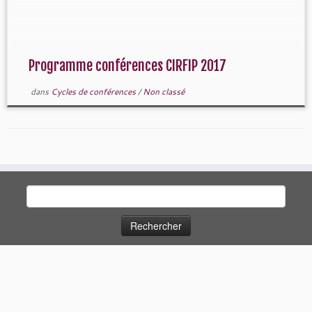
Programme conférences CIRFIP 2017
dans
Cycles de conférences
/
Non classé
Rechercher :
·
© 2026
Clinique du rapport au savoir