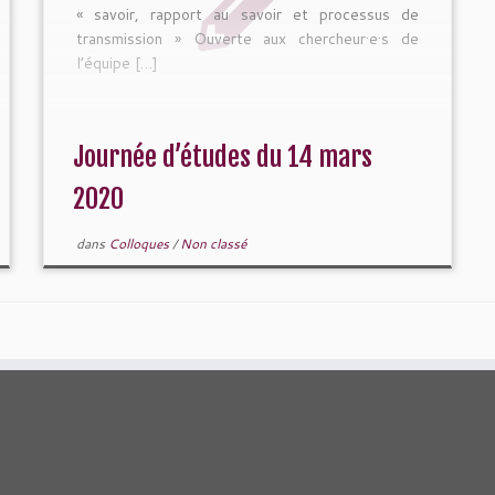
« savoir, rapport au savoir et processus de
transmission » Ouverte aux chercheur·e·s de
l’équipe […]
Journée d’études du 14 mars
2020
dans
Colloques
/
Non classé