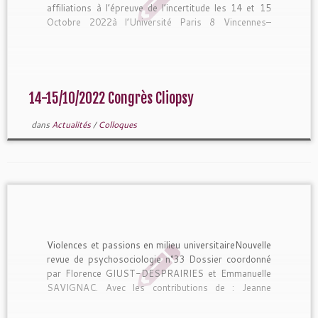
affiliations à l’épreuve de l’incertitude les 14 et 15
Octobre 2022à l’Université Paris 8 Vincennes–
Saint-DenisL’inscription au congrès se fait sur la
[…]
14-15/10/2022 Congrès Cliopsy
dans
Actualités
/
Colloques
Violences et passions en milieu universitaireNouvelle
revue de psychosociologie n°33 Dossier coordonné
par Florence GIUST-DESPRAIRIES et Emmanuelle
SAVIGNAC. Avec les contributions de : Jeanne
BOISSELIER, Jean-Philippe BOUILLOUD, Julien
CUEILLE, David […]