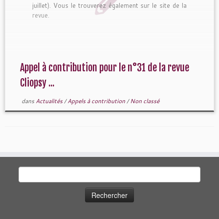
juillet). Vous le trouverez également sur le site de la
revue.
Appel à contribution pour le n°31 de la revue
Cliopsy ...
dans
Actualités
/
Appels à contribution
/
Non classé
Rechercher :