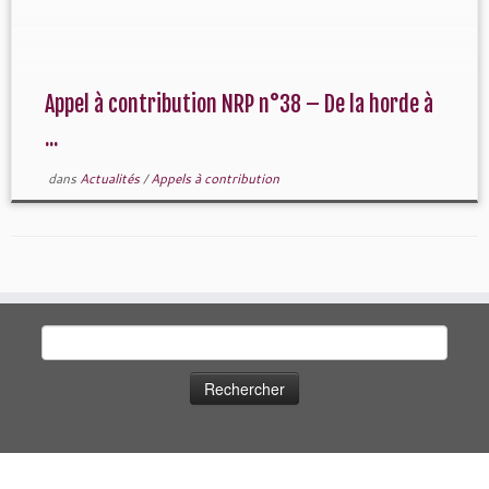
l’argument est joint […]
Appel à contribution NRP n°38 – De la horde à
...
dans
Actualités
/
Appels à contribution
Rechercher :