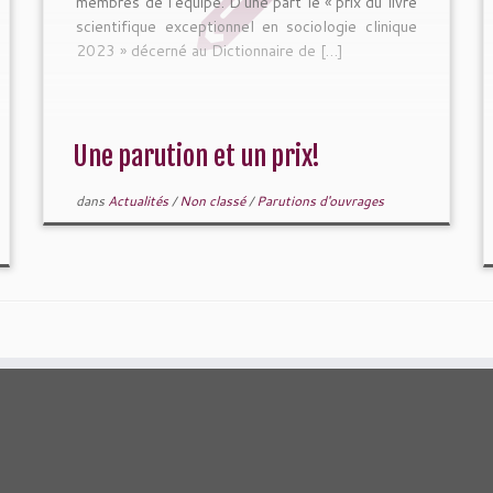
membres de l’équipe. D’une part le « prix du livre
scientifique exceptionnel en sociologie clinique
2023 » décerné au Dictionnaire de […]
Une parution et un prix!
dans
Actualités
/
Non classé
/
Parutions d'ouvrages