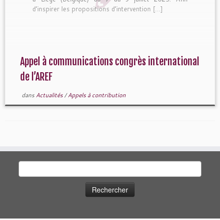
d’inspirer les propositions d’intervention […]
Appel à communications congrès international
de l’AREF
dans
Actualités
/
Appels à contribution
Rechercher :