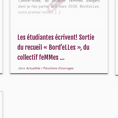
Contre-Allée, du collectif feMMes dAngers
dont je fais partie, le 6 mars 2026. Bord’eLLes,
notre premier recueil, […]
Les étudiantes écrivent! Sortie
du recueil « Bord’eLLes », du
collectif feMMes ...
dans
Actualités
/
Parutions d'ouvrages