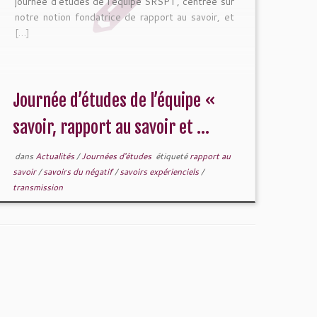
journée d’études de l’équipe SRSPT, centrée sur
notre notion fondatrice de rapport au savoir, et
[…]
Journée d’études de l’équipe «
savoir, rapport au savoir et ...
dans
Actualités
/
Journées d'études
étiqueté
rapport au
savoir
/
savoirs du négatif
/
savoirs expérienciels
/
transmission