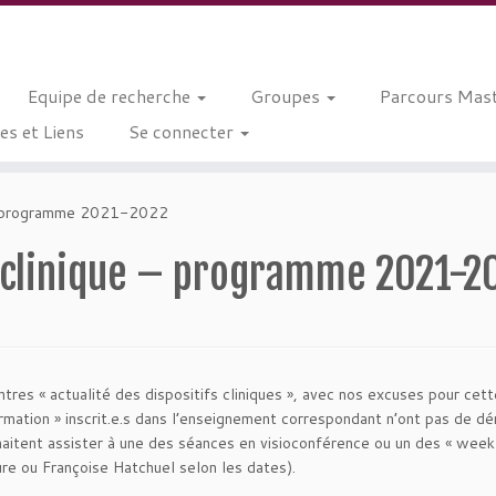
Equipe de recherche
Groupes
Parcours Mast
s et Liens
Se connecter
e – programme 2021-2022
fs clinique – programme 2021-2
res « actualité des dispositifs cliniques », avec nos excuses pour cett
ormation » inscrit.e.s dans l’enseignement correspondant n’ont pas de d
haitent assister à une des séances en visioconférence ou un des « wee
re ou Françoise Hatchuel selon les dates).