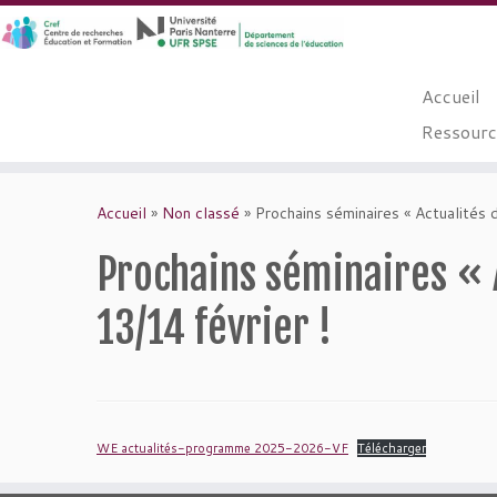
Accueil
Ressource
Passer
au
Accueil
»
Non classé
»
Prochains séminaires « Actualités 
contenu
Prochains séminaires « A
13/14 février !
WE actualités-programme 2025-2026-VF
Télécharger