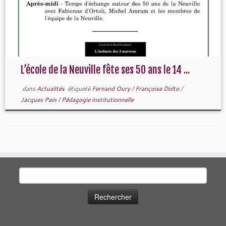
L’école de la Neuville fête ses 50 ans le 14 ...
dans
Actualités
étiqueté
Fernand Oury
/
Françoise Dolto
/
Jacques Pain
/
Pédagogie institutionnelle
Rechercher :